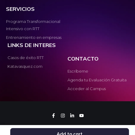
SERVICIOS
Programa Transformacional
Intensivo con RTT
Entrenamiento en empresas
LINKS DE INTERES
Casos de éxito RTT
CONTACTO
Katavasquez.com
Escríbeme
Agenda tu Evaluación Gratuita
Acceder al Campus
Política de privacidad
Términos y condiciones
Add to cart