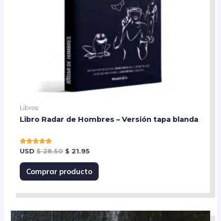
Libros
Libro Radar de Hombres – Versión tapa blanda
Rated
USD
$
28.50
$
21.95
5.00
out of 5
Comprar producto