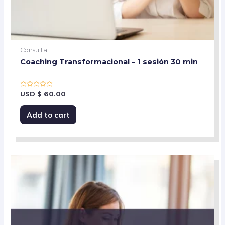
Consulta
Coaching Transformacional – 1 sesión 30 min
Rated
USD
$
60.00
0
out
of
Add to cart
5