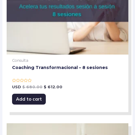
Consulta
Coaching Transformacional – 8 sesiones
Rated
USD
$
680.00
$
612.00
0
out
of
Add to cart
5