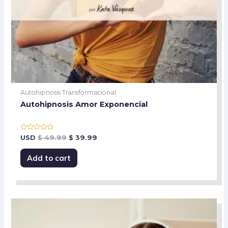
Autohipnosis Transformacional
Autohipnosis Amor Exponencial
Rated
USD
$
49.99
$
39.99
0
out
of
Add to cart
5