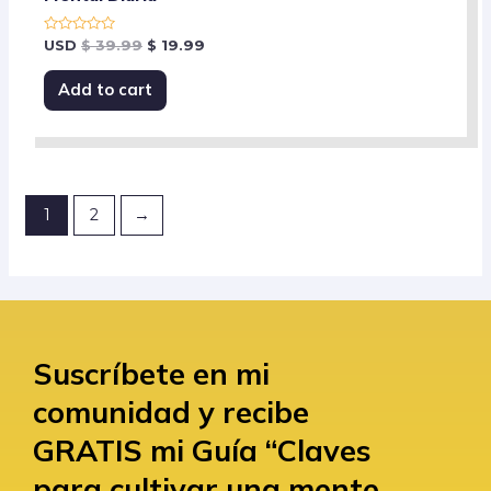
Rated
USD
$
39.99
$
19.99
0
out
of
Add to cart
5
1
2
→
Suscríbete en mi
comunidad y recibe
GRATIS mi Guía “Claves
para cultivar una mente