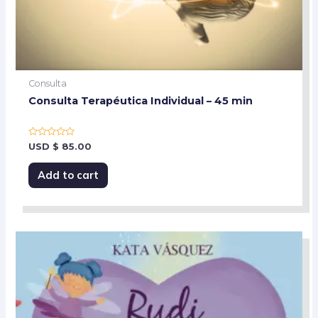
Consulta
Consulta Terapéutica Individual – 45 min
Rated
USD
$
85.00
0
out
of
Add to cart
5