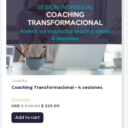
Consulta
Coaching Transformacional – 4 sesiones
Rated
USD
$
340.00
$
323.00
0
out
of
Add to cart
5