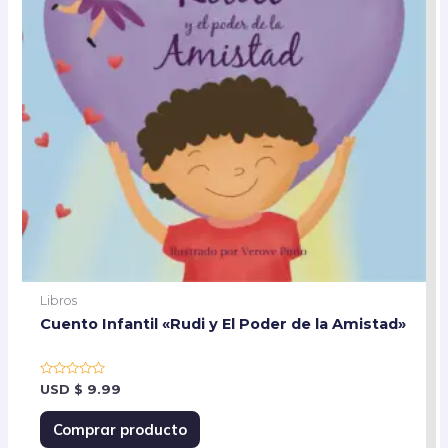
Libros
Cuento Infantil «Rudi y El Poder de la Amistad»
Rated
USD
$
9.99
0
out
of
Comprar producto
5