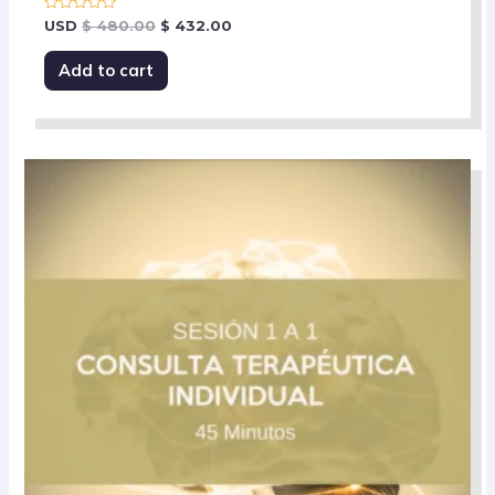
Rated
USD
$
480.00
$
432.00
0
out
of
Add to cart
5