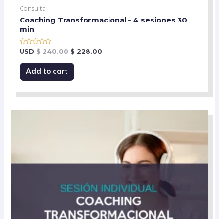
Consulta
Coaching Transformacional – 4 sesiones 30
min
Rated
USD
$
240.00
$
228.00
0
out
of
Add to cart
5